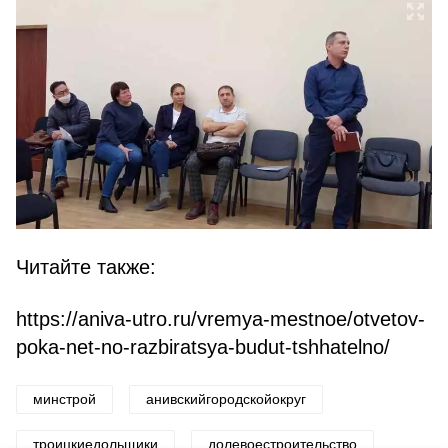
Читайте также:
https://aniva-utro.ru/vremya-mestnoe/otvetov-
poka-net-no-razbiratsya-budut-tshhatelno/
минстрой
анивскийгородскойокруг
троицкиедольщики
долевоестроительство