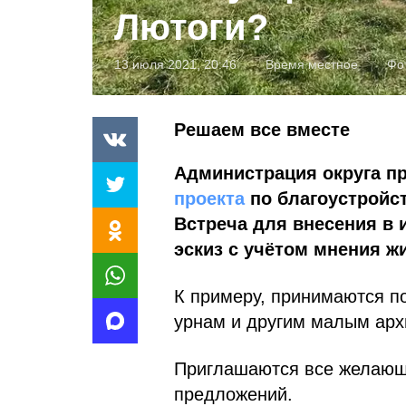
Лютоги?
13 июля 2021, 20:46
Время местное
Фо
Решаем все вместе
Администрация округа п
проекта
по благоустройст
Встреча для внесения в 
эскиз с учётом мнения жи
К примеру, принимаются п
урнам и другим малым арх
Приглашаются все желающи
предложений.