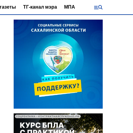
газеты
ТГ-канал мэра
МПА
СОЦРЕКЛАМА • КОНТРАКТНАЯСЛУЖБА65.РФ