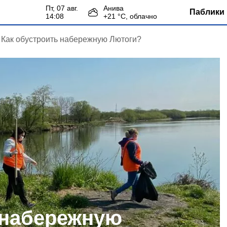
пт, 07 авг.
Анива
Паблики 
14:08
+
21
°С,
облачно
Как обустроить набережную Лютоги?
 набережную