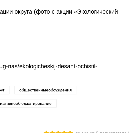
ции округа (фото с акции
«Экологический
rug-nas/ekologicheskij-desant-ochistil-
руг
общественныеобсуждения
иативноебюджетирование