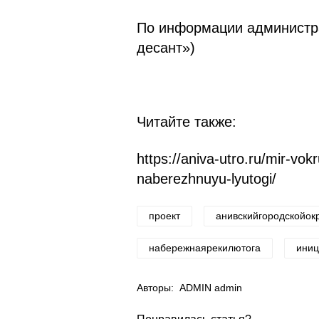
По информации администра
десант»)
https://aniva-utro.ru/mir-vok
naberezhnuyu-lyutogi/
проект
анивскийгородскойок
набережнаярекилютога
иниц
Авторы:
ADMIN admin