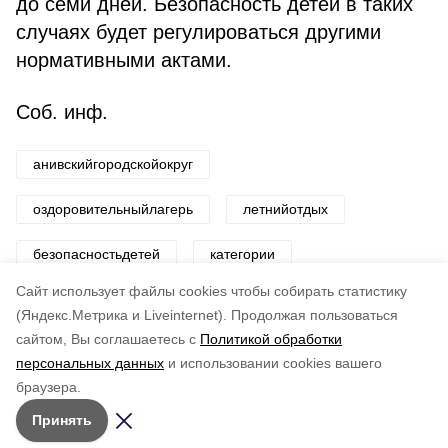
до семи дней. Безопасность детей в таких
случаях будет регулироваться другими
нормативными актами.
Соб. инф.
анивскийгородскойокруг
оздоровительныйлагерь
летнийотдых
безопасностьдетей
категории
Cайт использует файлы cookies чтобы собирать статистику
Авторы:
ADMIN admin
(Яндекс.Метрика и Liveinternet).
Продолжая пользоваться
сайтом, Вы соглашаетесь с
Политикой обработки
Понравилась статья?
персональных данных
и использовании cookies вашего
по оценке
4
пользователей
браузера.
5
4
3
2
1
Принять