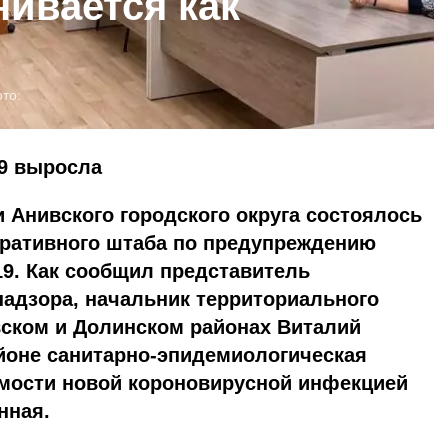
нивается как
то:
9 выросла
 Анивского городского округа состоялось
еративного штаба по предупреждению
9. Как сообщил представитель
надзора, начальник территориального
вском и Долинском районах Виталий
йоне санитарно-эпидемиологическая
емости новой короновирусной инфекцией
нная.