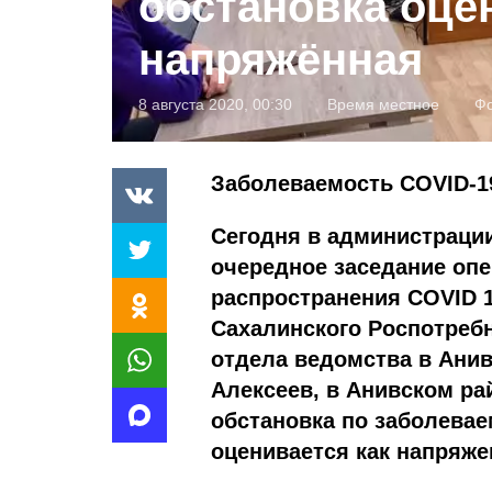
обстановка оце
напряжённая
8 августа 2020, 00:30
Время местное
Фо
Заболеваемость COVID-1
Сегодня в администрации
очередное заседание оп
распространения COVID 1
Сахалинского Роспотреб
отдела ведомства в Ани
Алексеев, в Анивском ра
обстановка по заболева
оценивается как напряже