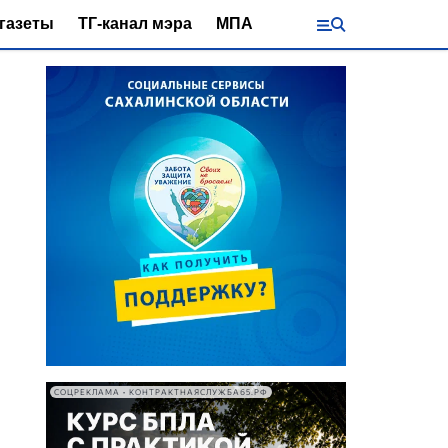
газеты
ТГ-канал мэра
МПА
СОЦРЕКЛАМА • КОНТРАКТНАЯСЛУЖБА65.РФ