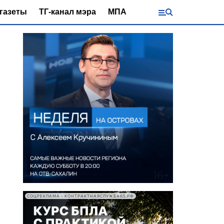
газеты
ТГ-канал мэра
МПА
СОЦРЕКЛАМА • КОНТРАКТНАЯСЛУЖБА65.РФ