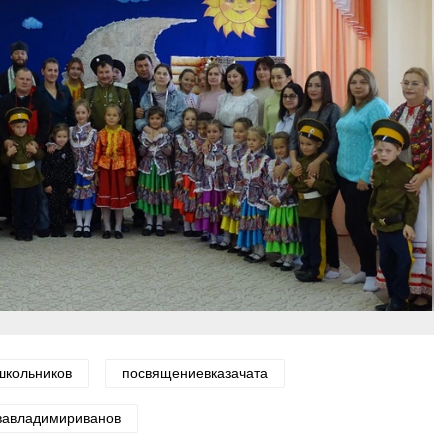
школьников
посвящениевказачата
твавладимириванов