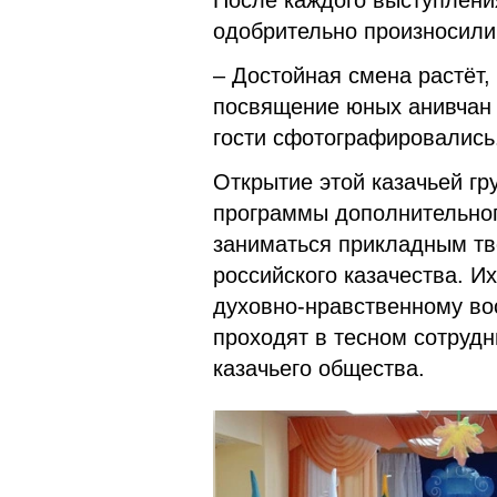
После каждого выступлени
одобрительно произносили
– Достойная смена растёт,
посвящение юных анивчан в
гости сфотографировались
Открытие этой казачьей гр
программы дополнительног
заниматься прикладным тв
российского казачества. И
духовно-нравственному в
проходят в тесном сотрудн
казачьего общества.