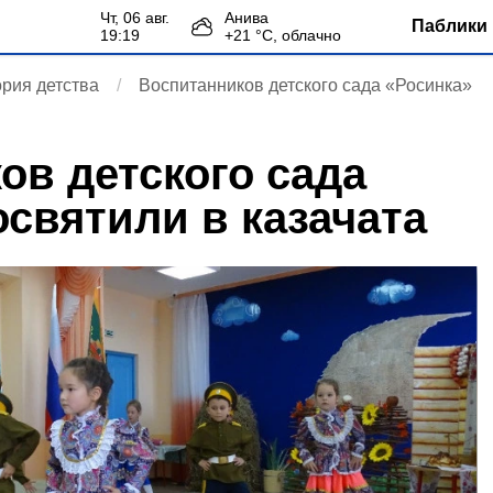
чт, 06 авг.
Анива
Паблики 
19:19
+
21
°С,
облачно
рия детства
Воспитанников детского сада «Росинка»
ов детского сада
освятили в казачата