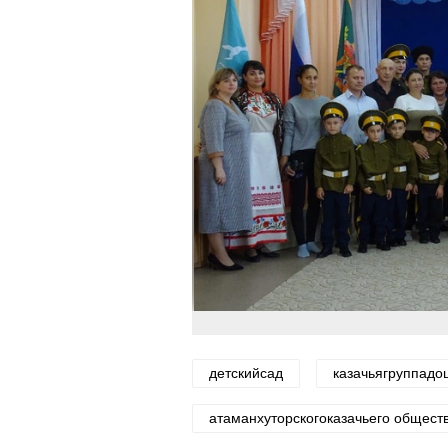
детскийсад
казачьягруппадо
атаманхуторскогоказачьего общес