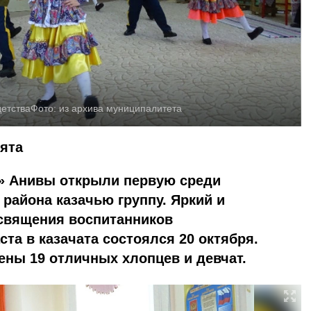
етства
Фото:
из архива муниципалитета
ята
а» Анивы открыли первую среди
района казачью группу. Яркий и
священия воспитанников
та в казачата состоялся 20 октября.
ены 19 отличных хлопцев и девчат.