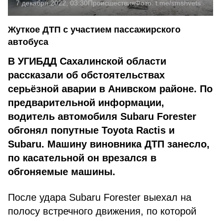
7 декабря 2022, 03:30
Происшествия
Фото:
t.me/smshvets
Жуткое ДТП с участием пассажирского
автобуса
В УГИБДД Сахалинской области
рассказали об обсто­ятельствах
серьёзной аварии в Анивском районе. По
пред­варительной информации,
водитель автомобиля Subaru Forester
обгонял попутные Toyota Ractis и
Subaru. Маши­ну виновника ДТП занесло,
по касательной он врезался в
обгоняемые машины.
После удара Subaru Forester выехал на
полосу встречного движения, по которой