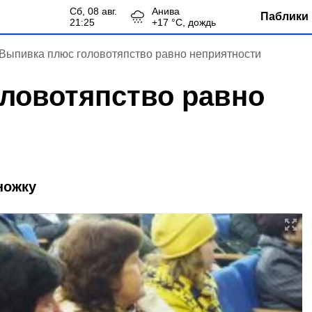
сб, 08 авг.
Анива
Паблики 
21:25
+
17
°С,
дождь
Выпивка плюс головотяпство равно неприятности
ловотяпство равно
ножку