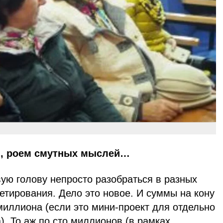
м, роем смутных мыслей…
вую голову непросто разобраться в разных
етирования. Дело это новое. И суммы на кону
миллиона (если это мини-проект для отдельно
). То аж по сто миллионов (в рамках