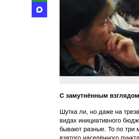
С замутнённым взглядо
Шутка ли, но даже на трез
видах инициативного бюдж
бывают разные. То по три 
взятого населённого пункта