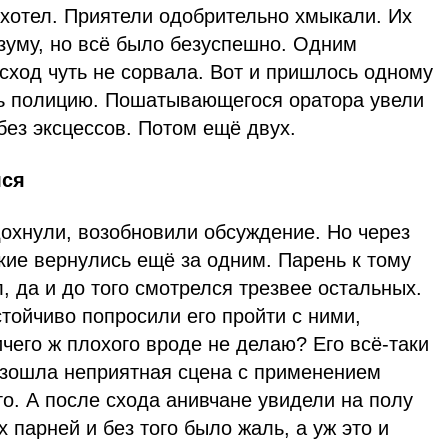
 хотел. Приятели одобрительно хмыкали. Их
зуму, но всё было безуспешно. Одним
сход чуть не сорвала. Вот и пришлось одному
ь полицию. Пошатывающегося оратора увели
 без эксцессов. Потом ещё двух.
лся
охнули, возобновили обсуждение. Но через
кие вернулись ещё за одним. Парень к тому
 да и до того смотрелся трезвее остальных.
тойчиво попросили его пройти с ними,
ичего ж плохого вроде не делаю? Его всё-таки
изошла неприятная сцена с применением
о. А после схода анивчане увидели на полу
парней и без того было жаль, а уж это и