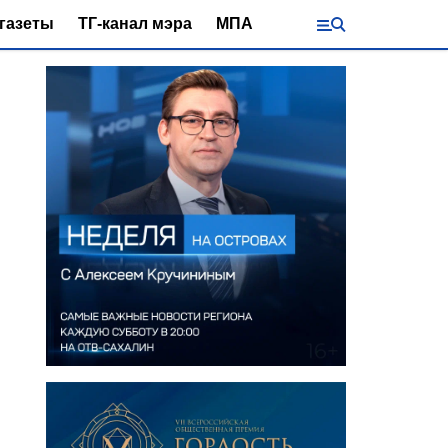
газеты
ТГ-канал мэра
МПА