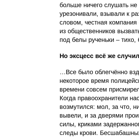
больше ничего слушать не
урезонивали, взывали к ра
словом, честная компания 
из общественников вызват
под белы рученьки – тихо,
Но эксцесс всё же случи
…Все было облегчённо взд
некоторое время полицейс
времени совсем присмирел,
Когда правоохранители нас
возмутился: мол, за что, н
вывели, и за дверями про
силы, криками задержанног
следы крови. Бесшабашных 