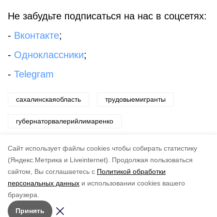
Не забудьте подписаться на нас в соцсетях:
-
Вконтакте
;
-
Одноклассники
;
-
Telegram
сахалинскаяобласть
трудовыемигранты
губернаторвалерийлимаренко
Cайт использует файлы cookies чтобы собирать статистику
Авторы:
Департамент информационной политики
правительства Сахалинской области
(Яндекс.Метрика и Liveinternet).
Продолжая пользоваться
сайтом, Вы соглашаетесь с
Политикой обработки
Понравилась статья?
персональных данных
и использовании cookies вашего
по оценке
3
пользователей
браузера.
5
4
3
2
1
Принять