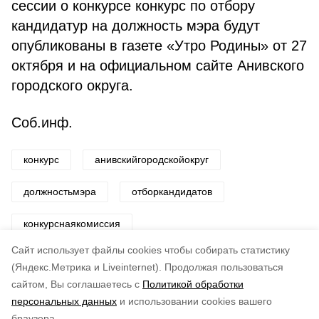
сессии о конкурсе конкурс по отбору
кандидатур на должность мэра будут
опубликованы в газете «Утро Родины» от 27
октября и на официальном сайте Анивского
городского округа.
Соб.инф.
конкурс
анивскийгородскойокруг
должностьмэра
отборкандидатов
конкурснаякомиссия
Cайт использует файлы cookies чтобы собирать статистику
Авторы:
ADMIN admin
(Яндекс.Метрика и Liveinternet).
Продолжая пользоваться
сайтом, Вы соглашаетесь с
Политикой обработки
Понравилась статья?
персональных данных
и использовании cookies вашего
по оценке
5
пользователей
браузера.