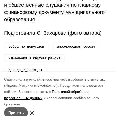
и общественные слушания по главному
финансовому документу муниципального
образования.
Подготовила С. Захарова (фото автора)
собрание_депутатов
внеочередная_сессия
изменения_в_бюджет_района
доходы_и_расходы
Cайт использует файлы cookies чтобы собирать статистику
Авторы:
ADMIN admin
(Яндекс.Метрика и Liveinternet).
Продолжая пользоваться
сайтом, Вы соглашаетесь с
Политикой обработки
Понравилась статья?
персональных данных
и использовании cookies вашего
по оценке
4
пользователей
браузера.
5
4
3
2
1
Принять