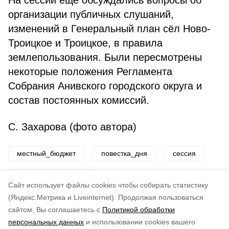
На сессии ещё обсуждались вопросы об
организации публичных слушаний,
изменений в Генеральный план сёл Ново-
Троицкое и Троицкое, в правила
землепользования. Были пересмотрены
некоторые положения Регламента
Собрания Анивского городского округа и
состав постоянных комиссий.
С. Захарова (фото автора)
местный_бюджет
повестка_дня
сессия
собрание_депутатов
Cайт использует файлы cookies чтобы собирать статистику
(Яндекс.Метрика и Liveinternet).
Продолжая пользоваться
Авторы:
ADMIN admin
сайтом, Вы соглашаетесь с
Политикой обработки
персональных данных
и использовании cookies вашего
Понравилась статья?