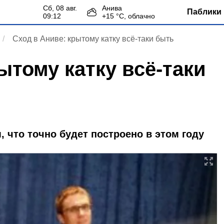
сб, 08 авг.
Анива
Паблики 
09:12
+
15
°С,
облачно
Сход в Аниве: крытому катку всё-таки быть
ытому катку всё-таки
, что точно будет построено в этом году