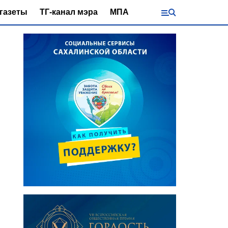
газеты
ТГ-канал мэра
МПА