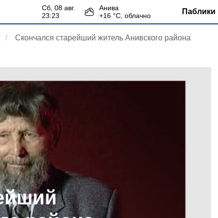
сб, 08 авг.
Анива
Паблики 
23:23
+
16
°С,
облачно
Скончался старейший житель Анивского района
рейший