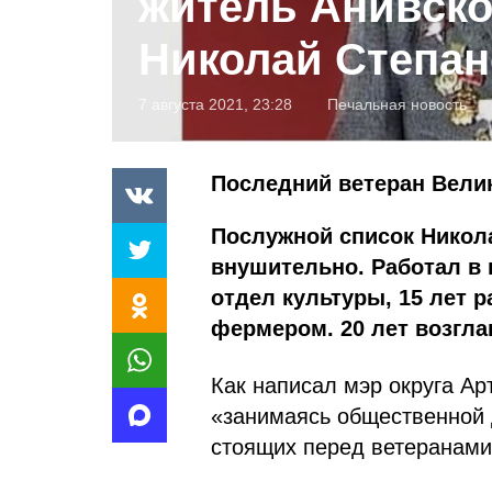
житель Анивско
Николай Степа
7 августа 2021, 23:28
Печальная новость
Последний ветеран Вели
Послужной список Никол
внушительно. Работал в 
отдел культуры, 15 лет 
фермером. 20 лет возгла
Как написал мэр округа Ар
«занимаясь общественной 
стоящих перед ветеранами