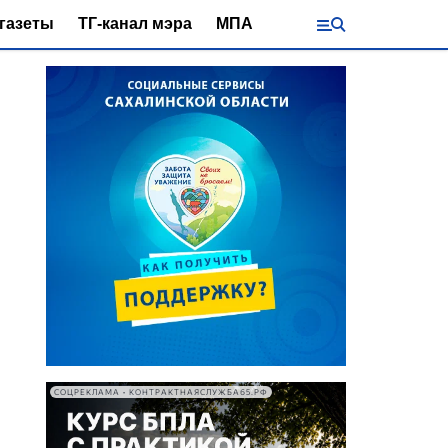
газеты
ТГ-канал мэра
МПА
СОЦРЕКЛАМА • КОНТРАКТНАЯСЛУЖБА65.РФ