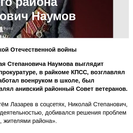
го района
нович Наумов
Фото:
кой Отечественной войны
ая Степановича Наумова выглядит
прокуратуре, в райкоме КПСС, возглавлял
работал военруком в школе, был
влял анивский районный Совет ветеранов.
тём Лазарев в соцсетях, Николай Степанович,
деятельностью, добивался решения проблем
, жителями района».