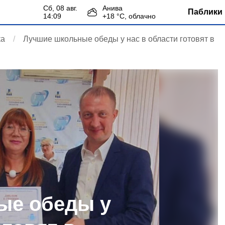
сб, 08 авг.
Анива
Паблики 
14:09
+
18
°С,
облачно
ка
Лучшие школьные обеды у нас в области готовят в
ые обеды у