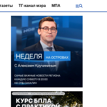
газеты
ТГ-канал мэра
МПА
СОЦРЕКЛАМА • КОНТРАКТНАЯСЛУЖБА65.РФ