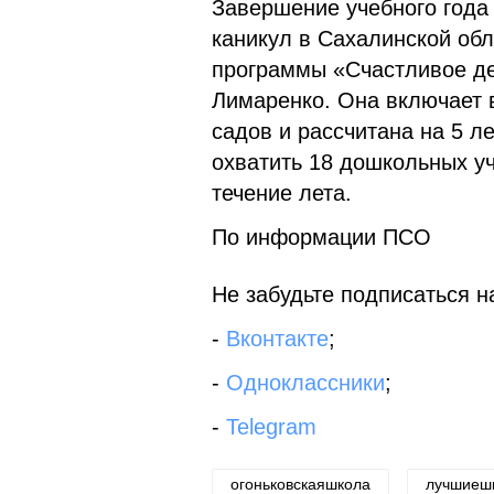
Завершение учебного года 
каникул в Сахалинской об
программы «Счастливое де
Лимаренко. Она включает в
садов и рассчитана на 5 л
охватить 18 дошкольных у
течение лета.
По информации ПСО
Не забудьте подписаться на
-
Вконтакте
;
-
Одноклассники
;
-
Telegram
огоньковскаяшкола
лучшиеш