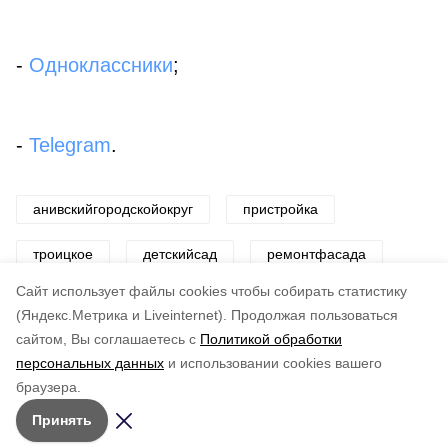
-
Одноклассники
;
-
Telegram
.
анивскийгородскойокруг
пристройка
троицкое
детскийсад
ремонтфасада
Cайт использует файлы cookies чтобы собирать статистику
Авторы:
Светлана Захарова
(Яндекс.Метрика и Liveinternet).
Продолжая пользоваться
сайтом, Вы соглашаетесь с
Политикой обработки
Понравилась статья?
персональных данных
и использовании cookies вашего
по оценке
5
пользователей
браузера.
5
4
3
2
1
Принять