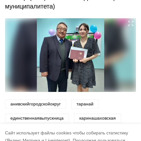
муниципалитета)
анивскийгородскойокруг
таранай
единственнаявыпускница
каринашаховская
андрейсаулей
Cайт использует файлы cookies чтобы собирать статистику
(Яндекс.Метрика и Liveinternet).
Продолжая пользоваться