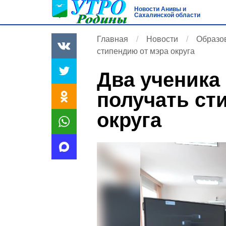
Новости Анивы и
Сахалинской области
Главная
Новости
Образов
стипендию от мэра округа
Два ученика
получать ст
округа