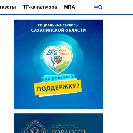
газеты
ТГ-канал мэра
МПА