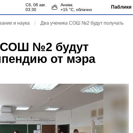
сб, 08 авг.
Анива
Паблики 
03:30
+
15
°С,
облачно
ание и наука
Два ученика СОШ №2 будут получать
 СОШ №2 будут
ипендию от мэра