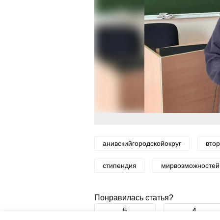
анивскийгородскойокруг
вто
стипендия
мирвозможностей
Понравилась статья?
5
4