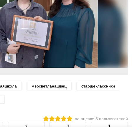
раяшкола
мэрсветланашвец
старшеклассники
по оценке
3
пользователей
3
2
1