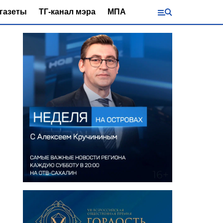
газеты
ТГ-канал мэра
МПА