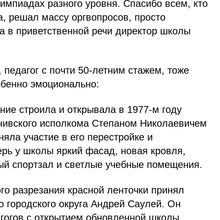
лимпиадах разного уровня. Спасибо всем, кто
, решал массу оргвопросов, просто
а в приветственной речи директор школы
 педагог с почти 50-летним стажем, тоже
обенно эмоционально:
ание строила и открывала в 1977-м году
нивского исполкома Степаном Николаевичем
няла участие в его перестройке и
рь у школы яркий фасад, новая кровля,
ый спортзал и светлые учебные помещения.
го разрезания красной ленточки принял
о городского округа Андрей Саулей. Он
агогов с открытием обновленной школы,