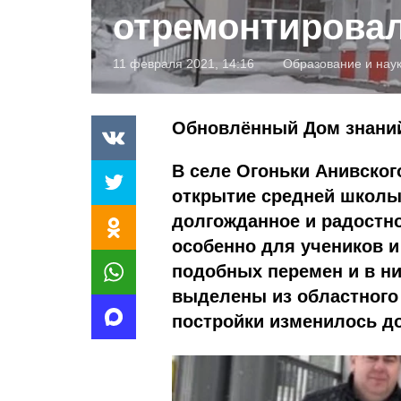
отремонтирова
11 февраля 2021, 14:16
Образование и нау
Обновлённый Дом знани
В селе Огоньки Анивског
открытие средней школы 
долгожданное и радостно
особенно для учеников и
подобных перемен и в ни
выделены из областного 
постройки изменилось до