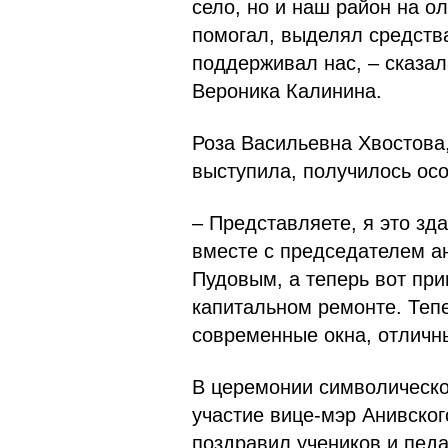
село, но и наш район на о
помогал, выделял средства
поддерживал нас, – сказал
Вероника Калинина.
Роза Васильевна Хвостова,
выступила, получилось ос
– Представляете, я это зд
вместе с председателем а
Пудовым, а теперь вот при
капитальном ремонте. Тепе
современные окна, отличн
В церемонии символическо
участие вице-мэр Анивског
поздравил учеников и пед