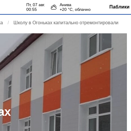
пт, 07 авг.
Анива
Паблики 
00:55
+
20
°С,
облачно
ка
Школу в Огоньках капитально отремонтировали
ах