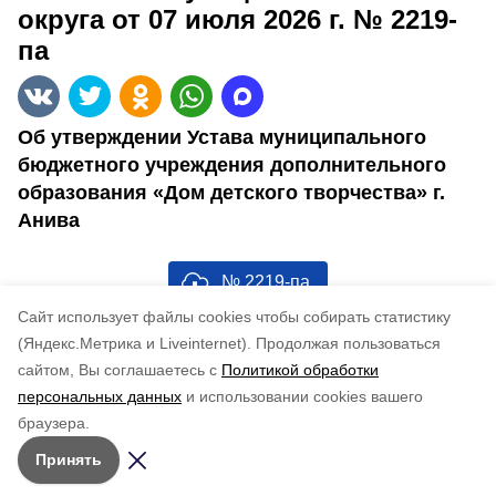
округа от 07 июля 2026 г. № 2219-
па
Об утверждении Устава муниципального
бюджетного учреждения дополнительного
образования «Дом детского творчества» г.
Анива
№ 2219-па
Cайт использует файлы cookies чтобы собирать статистику
Понравилась статья?
(Яндекс.Метрика и Liveinternet).
Продолжая пользоваться
по оценке
4
пользователей
сайтом, Вы соглашаетесь с
Политикой обработки
5
4
3
2
1
персональных данных
и использовании cookies вашего
браузера.
Принять