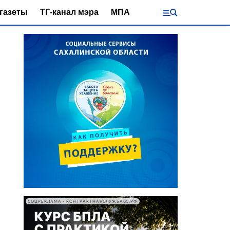
газеты
ТГ-канал мэра
МПА
СОЦРЕКЛАМА • КОНТРАКТНАЯСЛУЖБА65.РФ