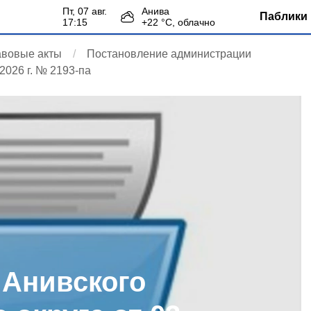
пт, 07 авг.
Анива
Паблики 
17:15
+
22
°С,
облачно
авовые акты
Постановление администрации
2026 г. № 2193-па
 Анивского