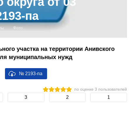
 округа от 03
2193-па
ты
Фото:
ного участка на территории Анивского
для муниципальных нужд
№ 2193-па
по оценке
3
пользователей
3
2
1