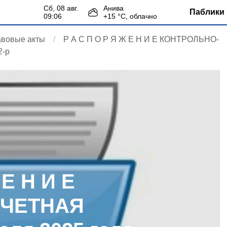
сб, 08 авг.
Анива
Паблики 
09:06
+
15
°С,
облачно
авовые акты
Р А С П О Р Я Ж Е Н И Е КОНТРОЛЬНО-
2-р
 Е Н И Е
СЧЕТНАЯ