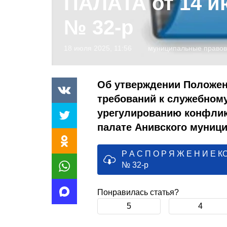
ПАЛАТА от 14 и
№ 32-р
18 июля 2025, 11:56
муниципальные правов
Об утверждении Положен
требований к служебном
урегулированию конфлик
палате Анивского муници
Р А С П О Р Я Ж Е Н И Е
№ 32-р
Понравилась статья?
5
4