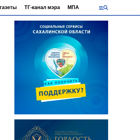
газеты
ТГ-канал мэра
МПА