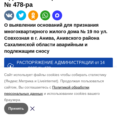
№ 478-ра
О выявлении оснований для признания
многоквартирного жилого дома № 19 по ул.
Совхозная в г. Анива, Анивского района
Сахалинской области аварийным и
подлежащим сносу
РАСПОРЯЖЕНИЕ АДМИНИСТРАЦИИ от 14
июля 2025 № 478-ра
Cайт использует файлы cookies чтобы собирать статистику
(Яндекс.Метрика и Liveinternet).
Продолжая пользоваться
Понравилась статья?
сайтом, Вы соглашаетесь с
Политикой обработки
по оценке
3
пользователей
персональных данных
и использовании cookies вашего
5
4
3
2
1
браузера.
Принять