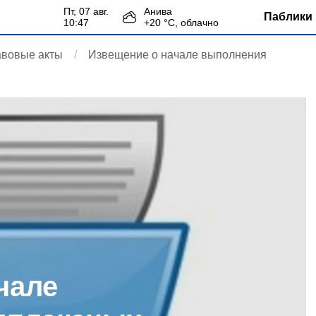
пт, 07 авг.
Анива
Паблики 
10:47
+
20
°С,
облачно
авовые акты
Извещение о начале выполнения
чале