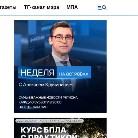
газеты
ТГ-канал мэра
МПА
СОЦРЕКЛАМА • КОНТРАКТНАЯСЛУЖБА65.РФ