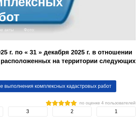
мплексных
бот
е акты
Фото:
25 г. по « 31 » декабря 2025 г. в отношении
 расположенных на территории следующих
е выполнения комплексных кадастровых работ
по оценке
4
пользователей
3
2
1