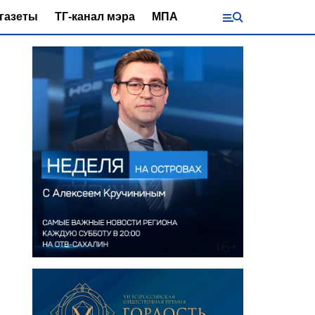
газеты
ТГ-канал мэра
МПА