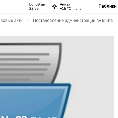
вс, 09 авг.
Анива
Паблики 
22:35
+
15
°С,
ясно
авовые акты
Постановление администрации № 88-па