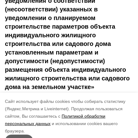
уведомления о соответствии
(несоответствии) указанных в
уведомлении о планируемом
строительстве параметров объекта
индивидуального жилищного
строительства или садового дома
установленным параметрам и
допустимости (недопустимости)
размещения объекта индивидуального
жилищного строительства или садового
дома на земельном участке»
Cайт использует файлы cookies чтобы собирать статистику
4544-па
(Яндекс.Метрика и Liveinternet).
Продолжая пользоваться
сайтом, Вы соглашаетесь с
Политикой обработки
Понравилась статья?
персональных данных
и использовании cookies вашего
по оценке
3
пользователей
браузера.
5
4
3
2
1