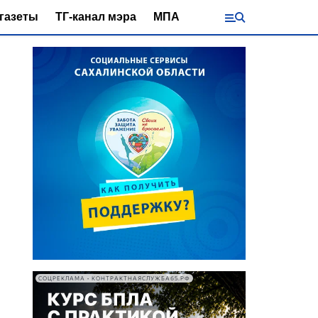
газеты
ТГ-канал мэра
МПА
СОЦРЕКЛАМА • КОНТРАКТНАЯСЛУЖБА65.РФ