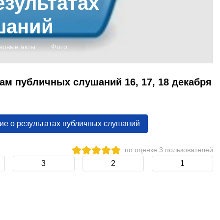
езультатах
шаний
вовые акты
Фото:
ам публичных слушаний 16, 17, 18 декабря
ие о результатах публичных слушаний
по оценке
3
пользователей
3
2
1