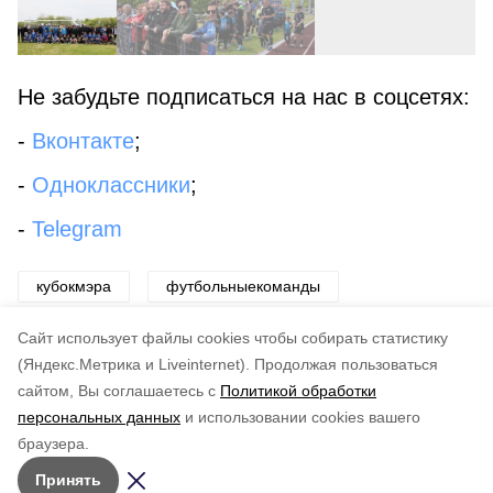
Не забудьте подписаться на нас в соцсетях:
-
Вконтакте
;
-
Одноклассники
;
-
Telegram
кубокмэра
футбольныекоманды
городскойстадион
Cайт использует файлы cookies чтобы собирать статистику
(Яндекс.Метрика и Liveinternet).
Продолжая пользоваться
сайтом, Вы соглашаетесь с
Политикой обработки
Понравилась статья?
персональных данных
и использовании cookies вашего
по оценке
4
пользователей
браузера.
5
4
3
2
1
Принять