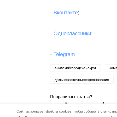
-
Вконтакте
;
-
Одноклассники
;
-
Telegram
.
анивскийгородскойокруг
ком
дальневосточныесоревнвоания
Понравилась статья?
5
4
Cайт использует файлы cookies чтобы собирать статистику