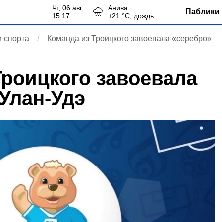
чт, 06 авг.
Анива
Паблики 
15:17
+
21
°С,
дождь
 спорта
Команда из Троицкого завоевала «серебро»
Троицкого завоевала
 Улан-Удэ