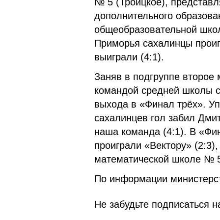
№ 5 (Троицкое), представл
дополнительного образова
общеобразовательной школ
Приморья сахалинцы проигр
выиграли (4:1).
Заняв в подгруппе второе 
командой средней школы с
выхода в «Финал трёх». Уп
сахалинцев гол забил Дмит
наша команда (4:1). В «Фи
проиграли «Вектору» (2:3)
математической школе № 56
По информации министерст
Не забудьте подписаться на