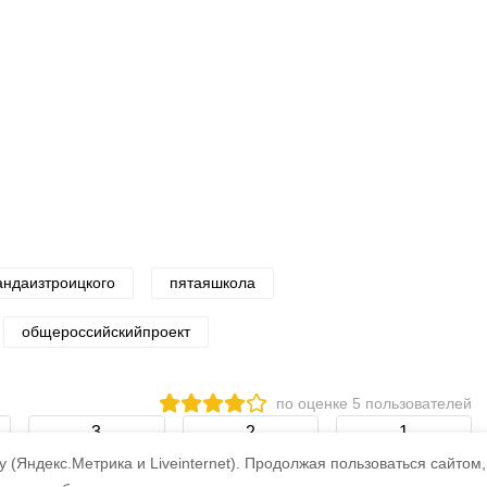
андаизтроицкого
пятаяшкола
общероссийскийпроект
по оценке
5
пользователей
3
2
1
 (Яндекс.Метрика и Liveinternet).
Продолжая пользоваться сайтом,