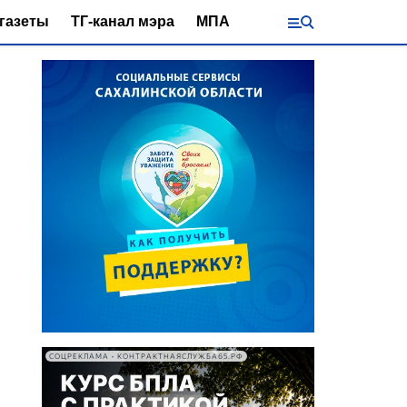
газеты
ТГ-канал мэра
МПА
СОЦРЕКЛАМА • КОНТРАКТНАЯСЛУЖБА65.РФ