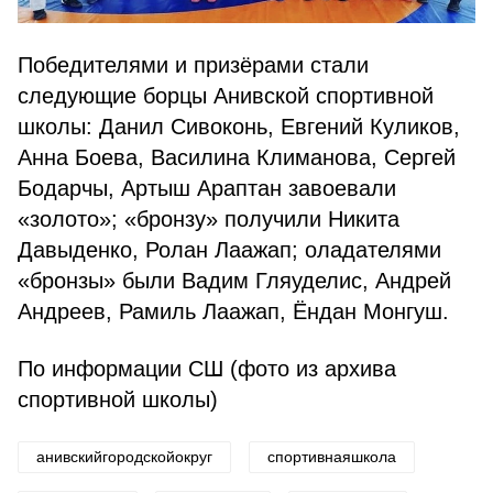
Победителями и призёрами стали
следующие борцы Анивской спортивной
школы: Данил Сивоконь, Евгений Куликов,
Анна Боева, Василина Климанова, Сергей
Бодарчы, Артыш Араптан завоевали
«золото»; «бронзу» получили Никита
Давыденко, Ролан Лаажап; оладателями
«бронзы» были Вадим Гляуделис, Андрей
Андреев, Рамиль Лаажап, Ёндан Монгуш.
По информации СШ (фото из архива
спортивной школы)
анивскийгородскойокруг
спортивнаяшкола