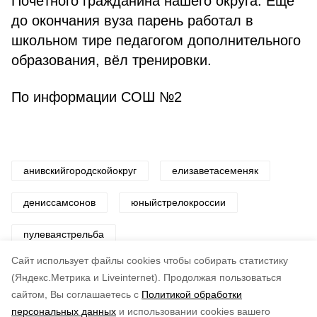
Почётного гражданина нашего округа. Ещё
до окончания вуза парень работал в
школьном тире педагогом дополнительного
образования, вёл тренировки.
По информации СОШ №2
анивскийгородскойокруг
елизаветасеменяк
дениссамсонов
юныйстрелокроссии
пулеваястрельба
Cайт использует файлы cookies чтобы собирать статистику
Авторы:
ADMIN admin
(Яндекс.Метрика и Liveinternet).
Продолжая пользоваться
сайтом, Вы соглашаетесь с
Политикой обработки
Понравилась статья?
персональных данных
и использовании cookies вашего