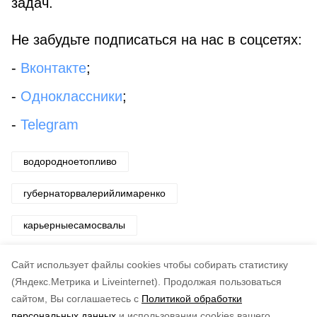
задач.
Не забудьте подписаться на нас в соцсетях:
-
Вконтакте
;
-
Одноклассники
;
-
Telegram
водородноетопливо
губернаторвалерийлимаренко
карьерныесамосвалы
Cайт использует файлы cookies чтобы собирать статистику
Авторы:
Департамент информационной политики
ПСО
,
Департамент информационной политики ПСО
(Яндекс.Метрика и Liveinternet).
Продолжая пользоваться
сайтом, Вы соглашаетесь с
Политикой обработки
Понравилась статья?
персональных данных
и использовании cookies вашего