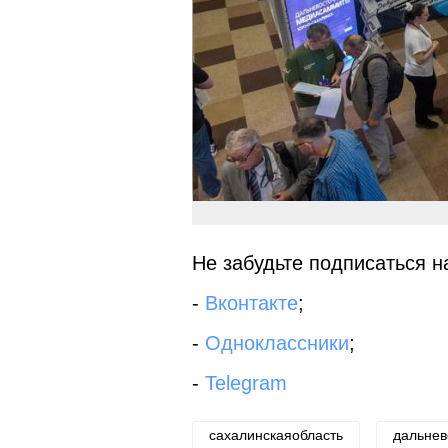
Не забудьте подписаться на
-
Вконтакте
;
-
Одноклассники
;
-
Telegram
сахалинскаяобласть
дальне