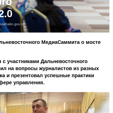
ого
2.0
sakhalin.gov.ru
альневосточного МедиаСаммита о мосте
я с участниками Дальневосточного
тил на вопросы журналистов из разных
ка и презентовал успешные практики
фере управления.