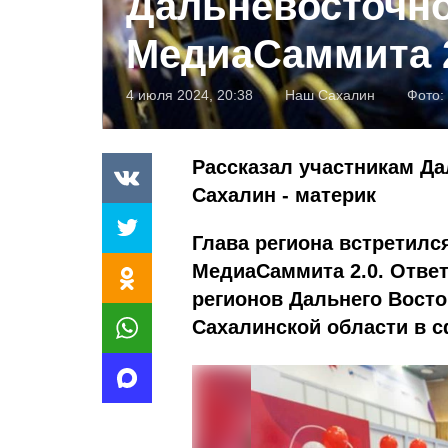
Дальневосточн
МедиаСаммита 
4 июля 2024, 20:38
Наш Сахалин
Фото:
Рассказал участникам Д
Сахалин - материк
Глава региона встретилс
МедиаСаммита 2.0. Отве
регионов Дальнего Восто
Сахалинской области в с