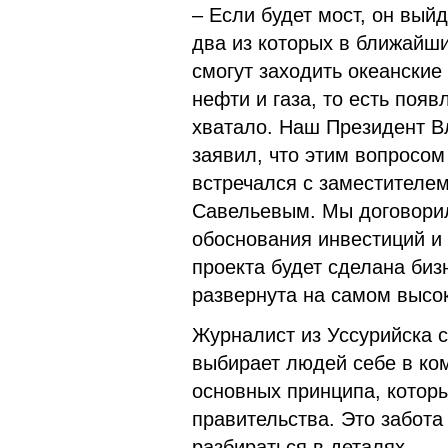
– Если будет мост, он вый
два из которых в ближайши
смогут заходить океанские
нефти и газа, то есть появ
хватало. Наш Президент В
заявил, что этим вопросо
встречался с заместителе
Савельевым. Мы договорил
обоснования инвестиций и 
проекта будет сделана биз
развернута на самом высо
Журналист из Уссурийска с
выбирает людей себе в ком
основных принципа, котор
правительства. Это забота
разбираться в деталях.