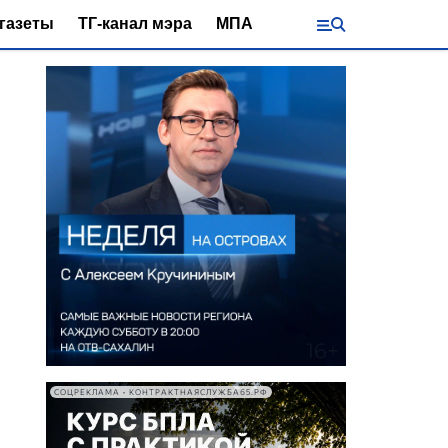
газеты
ТГ-канал мэра
МПА
СОЦРЕКЛАМА • КОНТРАКТНАЯСЛУЖБА65.РФ