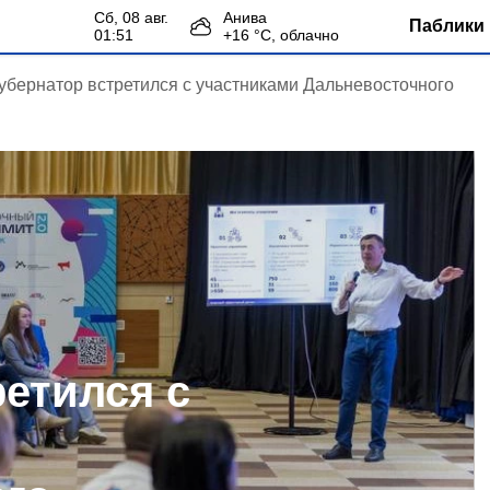
сб, 08 авг.
Анива
Паблики 
01:51
+
16
°С,
облачно
убернатор встретился с участниками Дальневосточного
ретился с