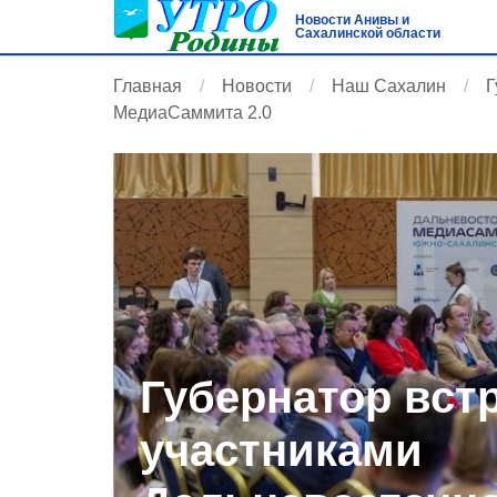
Новости Анивы и
Сахалинской области
Главная
Новости
Наш Сахалин
Г
МедиаСаммита 2.0
Губернатор вст
участниками