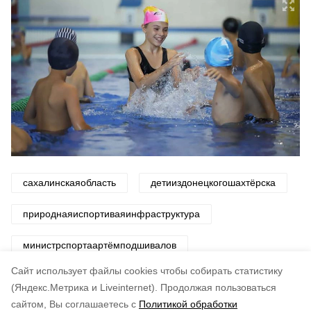
сахалинскаяобласть
детииздонецкогошахтёрска
природнаяиспортиваяинфраструктура
министрспортаартёмподшивалов
Cайт использует файлы cookies чтобы собирать статистику
Авторы:
Департамент информационной политики области
(Яндекс.Метрика и Liveinternet).
Продолжая пользоваться
сайтом, Вы соглашаетесь с
Политикой обработки