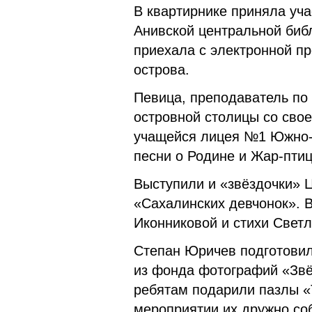
В квартирнике приняла уч
Анивской центральной биб
приехала с электронной пр
острова.
Певица, преподаватель по
островной столицы со сво
учащейся лицея №1 Южно-
песни о Родине и Жар-пти
Выступили и «звёздочки» 
«Сахалинских девчонок». 
Иконниковой и стихи Свет
Степан Юричев подготовил
из фонда фотографий «Звё
ребятам подарили пазлы «
мероприятии их дружно соб