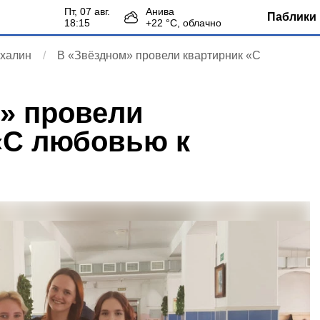
пт, 07 авг.
Анива
Паблики 
18:15
+
22
°С,
облачно
халин
В «Звёздном» провели квартирник «С
» провели
«С любовью к