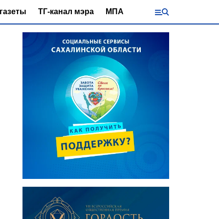
газеты
ТГ-канал мэра
МПА