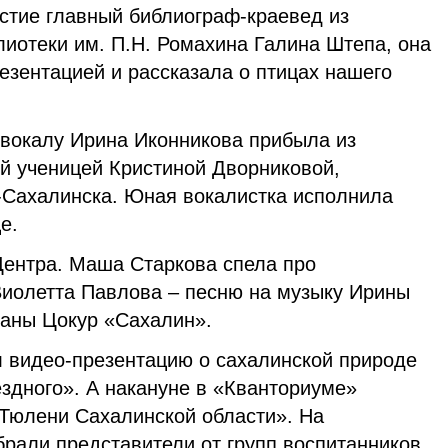
астие главный библиограф-краевед из
лиотеки им. П.Н. Ромахина Галина Штепа, она
езентацией и рассказала о птицах нашего
 вокалу Ирина Иконникова прибыла из
ей ученицей Кристиной Дворниковой,
Сахалинска. Юная вокалистка исполнила
це.
Центра. Маша Старкова спела про
Виолетта Павлова – песню на музыку Ирины
ланы Цокур «Сахалин».
 видео-презентацию о сахалинской природе
здного». А накануне в «Кванториуме»
Тюлени Сахалинской области». На
рали представители от групп воспитанников.