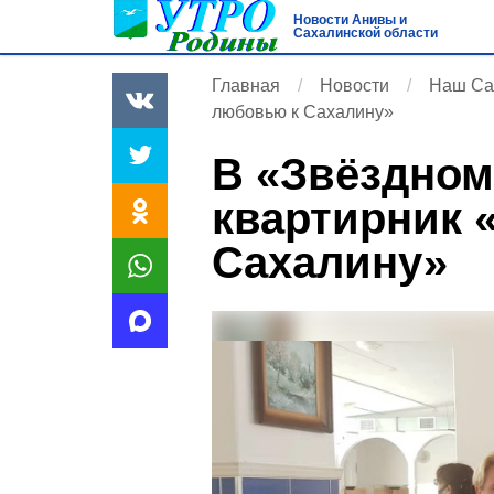
Новости Анивы и
Сахалинской области
Главная
Новости
Наш Са
любовью к Сахалину»
В «Звёздном
квартирник 
Сахалину»