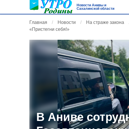
Новости Анивы и
Сахалинской области
Главная
Новости
На страже закона
«Пристегни себя!»
В Аниве сотруд