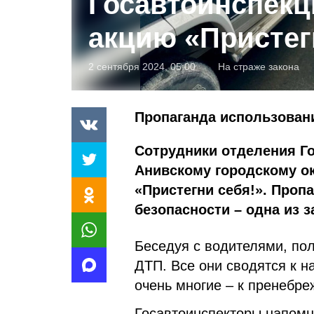
Госавтоинспекц
акцию «Пристег
2 сентября 2024, 05:00
На страже закона
Пропаганда использован
Сотрудники отделения Г
Анивскому городскому о
«Пристегни себя!». Проп
безопасности – одна из з
Беседуя с водителями, по
ДТП. Все они сводятся к 
очень многие – к пренебр
Госавтоинспекторы напомн