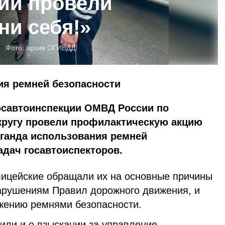
ии провели
ни себя!»
Фото:
архив ОГИБДД
ия ремней безопасности
осавтоинспекции ОМВД России по
кругу провели профилактическую акцию
аганда использования ремней
адач госавтоиспекторов.
лицейские обращали их на основные причины
нарушениям Правил дорожного движения, и
ежению ремнями безопасности.
или и о взыскании за управление