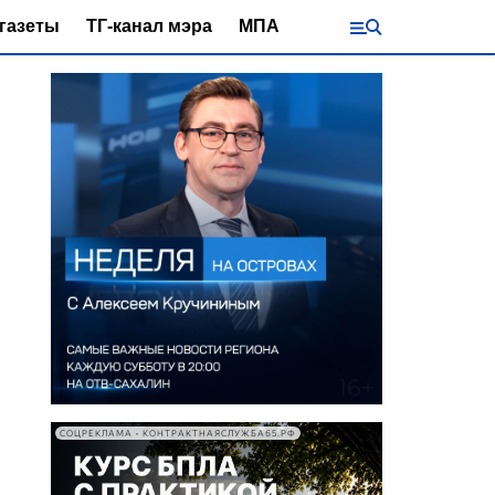
газеты
ТГ-канал мэра
МПА
СОЦРЕКЛАМА • КОНТРАКТНАЯСЛУЖБА65.РФ