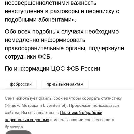
несовершеннолетними важность
невступления в разговоры и переписку с
подобными абонентами».
Обо всех подобных случаях необходимо
немедленно информировать
правоохранительные органы, подчеркнули
сотрудники ФСБ.
По информации ЦОС ФСБ России
фсброссии
призывыктерактам
правоохранительныеорганы
Cайт использует файлы cookies чтобы собирать статистику
(Яндекс.Метрика и Liveinternet).
Продолжая пользоваться
сайтом, Вы соглашаетесь с
Политикой обработки
Понравилась статья?
персональных данных
и использовании cookies вашего
по оценке
5
пользователей
браузера.
5
4
3
2
1