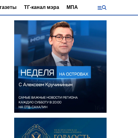
газеты
ТГ-канал мэра
МПА