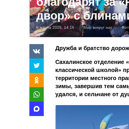
благодарят за «
двор» с блинам
6 марта 2025, 14:16
Мир вокруг нас
Фот
Дружба и братство дорож
Сахалинское отделение 
классической школой» пр
территории местного пр
зимы, завершив тем сам
удался, и сельчане от д