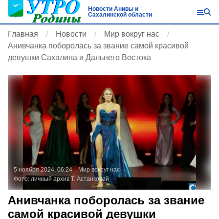
Новости Анивы и
Сахалинской области
Главная
Новости
Мир вокруг нас
Анивчанка поборолась за звание самой красивой
девушки Сахалина и Дальнего Востока
5 ноября 2024, 06:24
Мир вокруг нас
Фото:
личный архив Т. Астанковой
Анивчанка поборолась за звание
самой красивой девушки