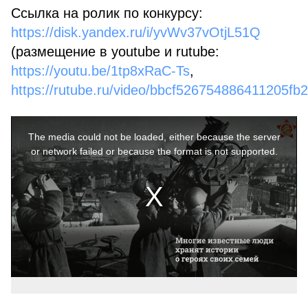
Ссылка на ролик по конкурсу:
https://disk.yandex.ru/i/yvWv37vOtjL51Q
(размещение в youtube и rutube:
https://youtu.be/1tp8xRaC-Ts
,
https://rutube.ru/video/bbcf526754886411205fb
This
is
a
The media could not be loaded, either because the server
modal
window.
or network failed or because the format is not supported.