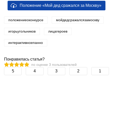
Положение «Мой дед сражался за Москву»
положениеоконкурсе
мойдедсражалсязамоскву
игорьугольников
лицагероев
интерактивноепанно
Понравилась статья?
по оценке
3
пользователей
5
4
3
2
1