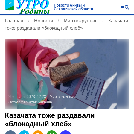
Новости Анивы и
Сахалинской области
Главная
Новости
Мир вокруг нас
Казачата
тоже раздавали «блокадный хлеб»
29 января 2023, 12:23
Мир вокруг нас
Фото:
t.me/KazakiSakhalin
Казачата тоже раздавали
«блокадный хлеб»