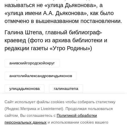
называться не «улица Дьяконова», а
«улица имени А.А. Дьяконова», как было
отмечено в вышеназванном постановлении.
Галина Штепа, главный библиограф-
краевед (фото из архива библиотеки и
редакции газеты «Утро Родины»)
анивскийгородскойокруг
анатолийалександровичдьяконов
улицадьяконова
галинаштепа
рассказыоботце
Cайт использует файлы cookies чтобы собирать статистику
(Яндекс.Метрика и Liveinternet).
Продолжая пользоваться
сайтом, Вы соглашаетесь с
Политикой обработки
Понравилась статья?
персональных данных
и использовании cookies вашего
по оценке
4
пользователей