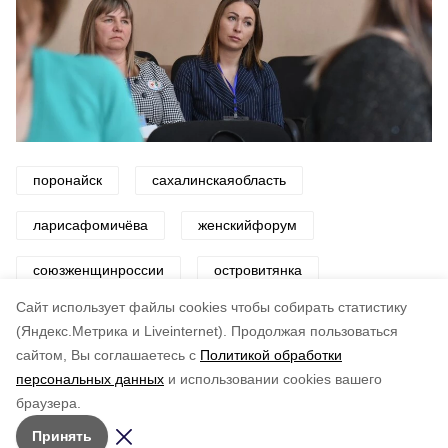
поронайск
сахалинскаяобласть
ларисафомичёва
женскийфорум
союзженщинроссии
островитянка
Cайт использует файлы cookies чтобы собирать статистику
Авторы:
ADMIN admin
(Яндекс.Метрика и Liveinternet).
Продолжая пользоваться
сайтом, Вы соглашаетесь с
Политикой обработки
Понравилась статья?
персональных данных
и использовании cookies вашего
по оценке
3
пользователей
браузера.
5
4
3
2
1
Принять