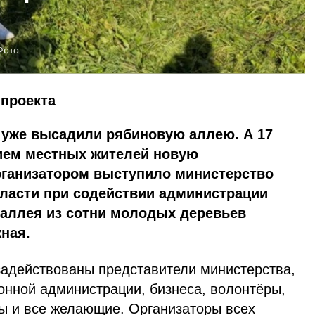
Фото:
 проекта
е уже высадили рябиновую аллею. А 17
тием местных жителей новую
рганизатором выступило министерство
бласти при содействии администрации
 аллея из сотни молодых деревьев
ная.
задействованы представители министерства,
онной администрации, бизнеса, волонтёры,
ы и все желающие. Организаторы всех