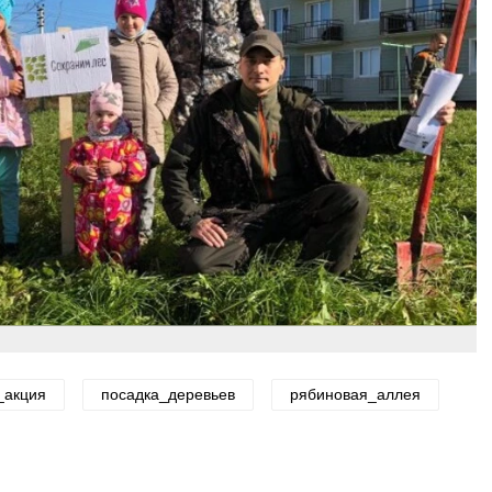
_акция
посадка_деревьев
рябиновая_аллея