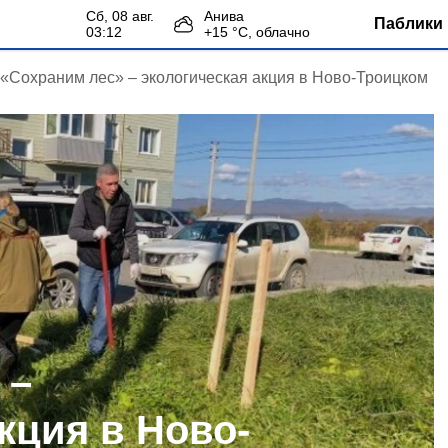
сб, 08 авг.
Анива
Паблики 
03:12
+
15
°С,
облачно
«Сохраним лес» – экологическая акция в Ново-Троицком
 –
кция в Ново-