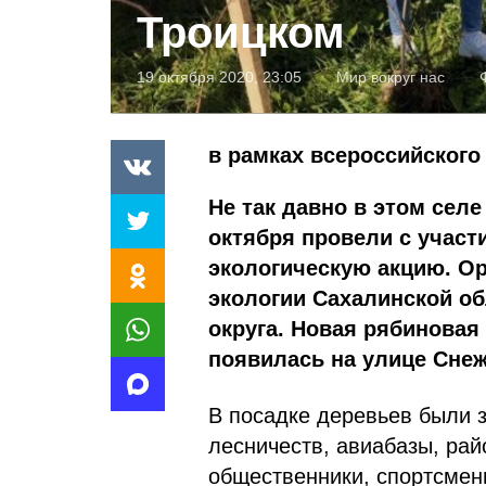
Троицком
19 октября 2020, 23:05
Мир вокруг нас
в рамках всероссийского
Не так давно в этом сел
октября провели с учас
экологическую акцию. О
экологии Сахалинской о
округа. Новая рябиновая
появилась на улице Снеж
В посадке деревьев были 
лесничеств, авиабазы, рай
общественники, спортсмен