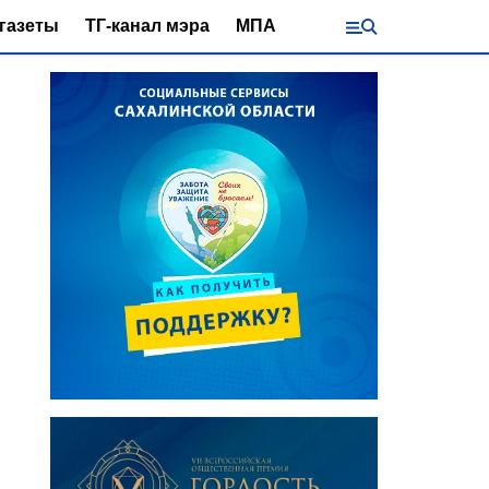
газеты
ТГ-канал мэра
МПА