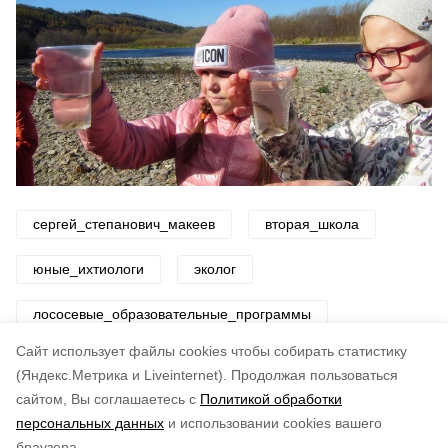
сергей_степанович_макеев
вторая_школа
юные_ихтиологи
эколог
лососевые_образовательные_программы
Cайт использует файлы cookies чтобы собирать статистику
Авторы:
ADMIN admin
(Яндекс.Метрика и Liveinternet).
Продолжая пользоваться
сайтом, Вы соглашаетесь с
Политикой обработки
Понравилась статья?
персональных данных
и использовании cookies вашего
по оценке
5
пользователей
браузера.