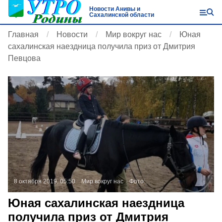
Новости Анивы и
Сахалинской области
Главная
Новости
Мир вокруг нас
Юная
сахалинская наездница получила приз от Дмитрия
Певцова
8 октября 2019, 05:50
Мир вокруг нас
Фото:
Юная сахалинская наездница
получила приз от Дмитрия