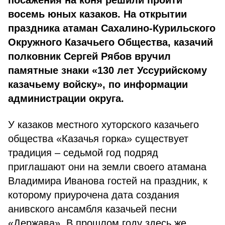
посажения на коня решили пройти
восемь юных казаков. На открытии
праздника атаман Сахалино-Курильского
Окружного Казачьего Общества, казачий
полковник Сергей Рябов вручил
памятные знаки «130 лет Уссурийскому
казачьему войску», по информации
администрации округа.
У казаков местного хуторского казачьего
общества «Казачья горка» существует
традиция – седьмой год подряд
приглашают они на земли своего атамана
Владимира Иванова гостей на праздник, к
которому приурочена дата создания
анивского ансамбля казачьей песни
«Держава». В прошлом году здесь же