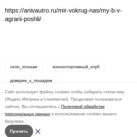
https://anivautro.ru/mir-vokrug-nas/my-b-v-
agrarii-poshli/
село_огоньки
конноспортивный_клуб
доверие_к_лошадям
Cайт использует файлы cookies чтобы собирать статистику
Авторы:
ADMIN admin
(Яндекс.Метрика и Liveinternet).
Продолжая пользоваться
сайтом, Вы соглашаетесь с
Политикой обработки
Понравилась статья?
персональных данных
и использовании cookies вашего
по оценке
3
пользователей
браузера.
5
4
3
2
1
Принять