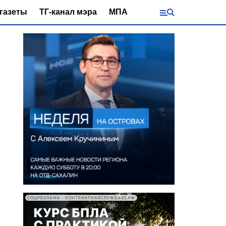
газеты
ТГ-канал мэра
МПА
СОЦРЕКЛАМА • КОНТРАКТНАЯСЛУЖБА65.РФ