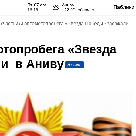
пт, 07 авг.
Анива
Паблики 
16:19
+
22
°С,
облачно
Участники автомотопробега «Звезда Победы» заезжали
отопробега «Звезда
ли в Аниву
Новость