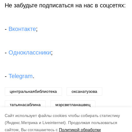
Не забудьте подписаться на нас в соцсетях:
-
Вконтакте
;
-
Одноклассники
;
-
Telegram
.
центральнаябиблиотека
оксанатузова
татьянасаблина
мэрсветланашвец
Cайт использует файлы cookies чтобы собирать статистику
Авторы:
Светлана Захарова
(Яндекс.Метрика и Liveinternet).
Продолжая пользоваться
сайтом, Вы соглашаетесь с
Политикой обработки