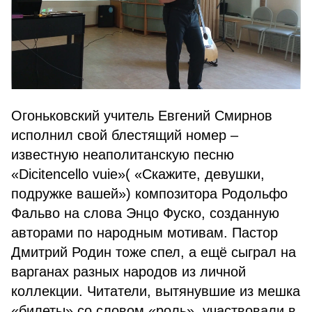
Огоньковский учитель Евгений Смирнов
исполнил свой блестящий номер –
известную неаполитанскую песню
«Dicitencello vuie»( «Скажите, девушки,
подружке вашей») композитора Родольфо
Фальво на слова Энцо Фуско, созданную
авторами по народным мотивам. Пастор
Дмитрий Родин тоже спел, а ещё сыграл на
варганах разных народов из личной
коллекции. Читатели, вытянувшие из мешка
«билеты» со словом «роль», участвовали в