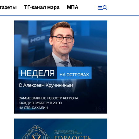
газеты
ТГ-канал мэра
МПА