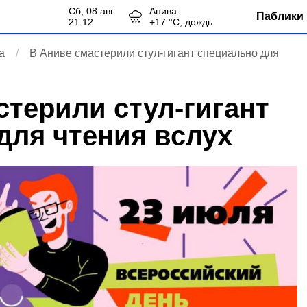
сб, 08 авг.
Анива
Паблики 
21:12
+
17
°С,
дождь
а
В Аниве смастерили cтул-гигант специально для
стерили cтул-гигант
для чтения вслух